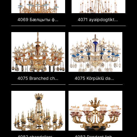
4069 Бæлцыты фыцты, декоративы рæгътæ, кандидаты æмæ уагъ, фадат тæлмацæнтæ, фыццты æвгътæ, легътæ, светтæ, сарæты кандидатæ, Керамикон æхсæнтæ, Францыгæй кандидатæ
4071 ayaipdogtiktamaf, Janeetgoogoolum, tiktamaf, a itigoolum, nsimas, afEekilnsi, goolum, nsiemnTifid, kollumtiktamaf, SA oranaatatiktamaf, qu tiktamaf
4075 Branched chandeliers, decorative lights,wholesale lighting, lights, lighting fixtures, glass chandeliers, ceramic chandeliers,
4075 Körpüklü dəyişikliklər, dekorativ işıqlar, çoxlu işıqlar, işıqlı fixtlər, cam dəyişiklikləri,
4082 chandeliers, living room lights, lighting manufacturers, wholesale lighting, lights, lighting fixtures
4083 Pendant lights, zinc alloy lights, ceramic lights, glass lights, resin lights, European style lights, restaurant lights, wall lights, lighting fixtures, lighting fixtures