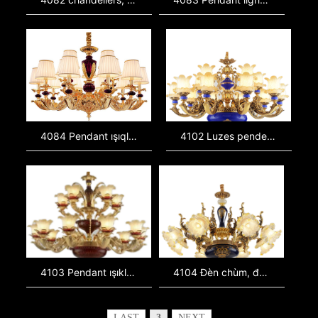
4084 Pendant ışıqları, zinc alloy ışıqları, keramik ışıqları, restoran ışıqları, divar ışıqları, işıqlandırmaq fiksləri, işıqlandırmaq fiksləri
4102 Luzes pendentes, luzes de liga de zinco, luzes cerâmicas, luzes de vidro, luzes de resina
4103 Pendant ışıkları, zink alloy ışıkları, keramik ışıkları, cam ışıkları, resin ışıkları, Avrupa stil ışıkları, restoran ışıkları
4104 Đèn chùm, đèn hợp kim kẽm, đèn gốm, đèn thủy tinh, đèn nhựa, đèn phong cách châu Âu, đèn nhà hàng, đèn tường
LAST
3
NEXT