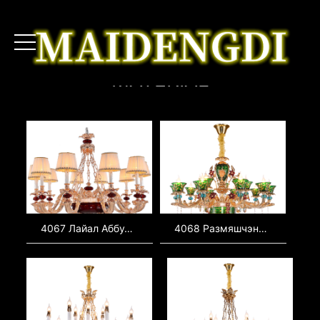
MATERIAL
4067 Лайал Аббуд (ғәр. ليال عبود‎,ливан поп-йырсы, халыҡ музыка, сау-шағир-лирик, концерт, бейеүсе, моделдәр, мосолман гуманитар
4068 Размяшчэнне святла, дэкаратыўныя святла, святла гасцінай, вытворцы святла, вялікае святло, святла, асветленне, шкляныя святла, keramic святла, французскія святла